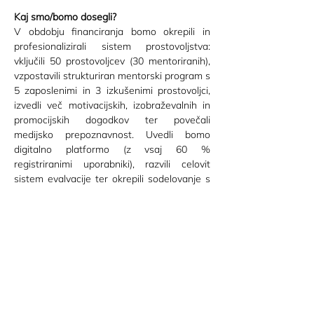
Kaj smo/bomo dosegli?
V obdobju financiranja bomo okrepili in 
profesionalizirali sistem prostovoljstva: 
vključili 50 prostovoljcev (30 mentoriranih), 
vzpostavili strukturiran mentorski program s 
5 zaposlenimi in 3 izkušenimi prostovoljci, 
izvedli več motivacijskih, izobraževalnih in 
promocijskih dogodkov ter povečali 
medijsko prepoznavnost. Uvedli bomo 
digitalno platformo (z vsaj 60 % 
registriranimi uporabniki), razvili celovit 
sistem evalvacije ter okrepili sodelovanje s 
6 lokalnimi partnerji.
Podpirajo nas:
Aktivnosti sofinancira Ministrstvo za javno 
upravo v okviru javnega razpisa za razvoj in 
profesionalizacijo NVO in prostovoljstva 
2024.
Pogodbena vrednost projekta: 