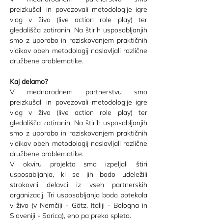
preizkušali in povezovali metodologije igre 
vlog v živo (live action role play) ter 
gledališča zatiranih. Na štirih usposabljanjih 
smo z uporabo in raziskovanjem praktičnih 
vidikov obeh metodologij naslavljali različne 
družbene problematike.
Kaj delamo?
V mednarodnem partnerstvu smo 
preizkušali in povezovali metodologije igre 
vlog v živo (live action role play) ter 
gledališča zatiranih. Na štirih usposabljanjih 
smo z uporabo in raziskovanjem praktičnih 
vidikov obeh metodologij naslavljali različne 
družbene problematike.
V okviru projekta smo izpeljali štiri 
usposabljanja, ki se jih bodo udeležili 
strokovni delavci iz vseh partnerskih 
organizacij. Tri usposabljanja bodo potekala 
v živo (v Nemčiji - Götz, Italiji - Bologna in 
Sloveniji - Sorica), eno pa preko spleta. 