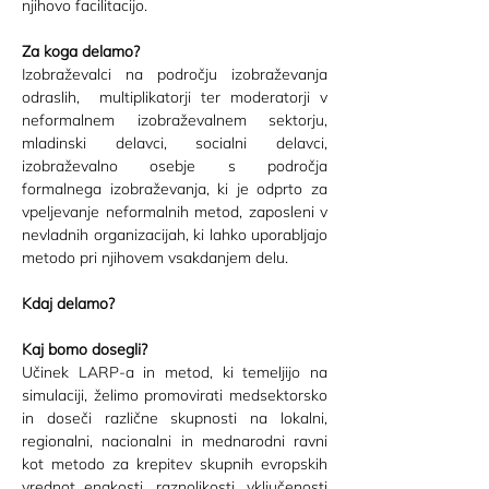
njihovo facilitacijo.
Za koga delamo?
Izobraževalci na področju izobraževanja 
odraslih,  multiplikatorji ter moderatorji v 
neformalnem izobraževalnem sektorju, 
mladinski delavci, socialni delavci, 
izobraževalno osebje s področja 
formalnega izobraževanja, ki je odprto za 
vpeljevanje neformalnih metod, zaposleni v 
nevladnih organizacijah, ki lahko uporabljajo 
metodo pri njihovem vsakdanjem delu.
Kdaj delamo?
Kaj bomo dosegli?
Učinek LARP-a in metod, ki temeljijo na 
simulaciji, želimo promovirati medsektorsko 
in doseči različne skupnosti na lokalni, 
regionalni, nacionalni in mednarodni ravni 
kot metodo za krepitev skupnih evropskih 
vrednot enakosti, raznolikosti, vključenosti 