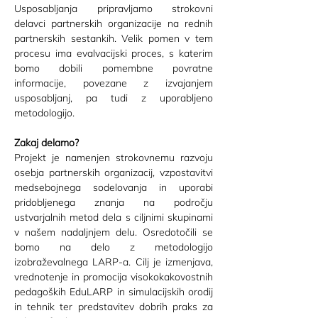
Usposabljanja pripravljamo strokovni 
delavci partnerskih organizacije na rednih 
partnerskih sestankih. Velik pomen v tem 
procesu ima evalvacijski proces, s katerim 
bomo dobili pomembne povratne 
informacije, povezane z izvajanjem 
usposabljanj, pa tudi z uporabljeno 
metodologijo.
Zakaj delamo?
Projekt je namenjen strokovnemu razvoju 
osebja partnerskih organizacij, vzpostavitvi 
medsebojnega sodelovanja in uporabi 
pridobljenega znanja na področju 
ustvarjalnih metod dela s ciljnimi skupinami 
v našem nadaljnjem delu. Osredotočili se 
bomo na delo z metodologijo 
izobraževalnega LARP-a. Cilj je izmenjava, 
vrednotenje in promocija visokokakovostnih 
pedagoških EduLARP in simulacijskih orodij 
in tehnik ter predstavitev dobrih praks za 