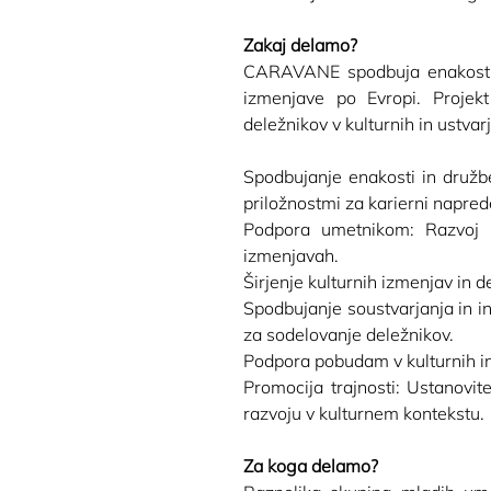
Zakaj delamo?
CARAVANE spodbuja enakost in
izmenjave po Evropi. Projekt 
deležnikov v kulturnih in ustvarj
Spodbujanje enakosti in družbe
priložnostmi za karierni napred
Podpora umetnikom: Razvoj sk
izmenjavah.
Širjenje kulturnih izmenjav in 
Spodbujanje soustvarjanja in int
za sodelovanje deležnikov.
Podpora pobudam v kulturnih in u
Promocija trajnosti: Ustanovit
razvoju v kulturnem kontekstu.
Za koga delamo?