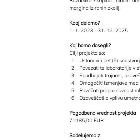
Raznolika skupina mladih ume
marginaliziranih okolij.
Kdaj delamo?
1. 1. 2023 - 31. 12. 2025
Kaj bomo dosegli?
Cilji projekta so:
Ustanoviti pet (5) soustvar
Povezati te laboratorije v
Spodbujati trajnost, ozav
Omogočiti izmenjave med la
Povečati prepoznavnost ml
Ozaveščati o vplivu umetno
Pogodbena vrednost projekta
71185,00 EUR
Sodelujemo z