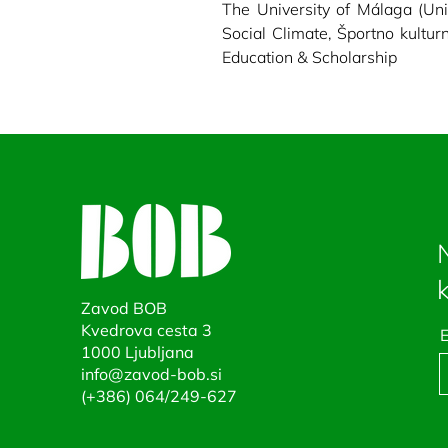
The University of Málaga (Univ
Social Climate, Športno kultur
Education & Scholarship
Zavod BOB
Kvedrova cesta 3
E
1000 Ljubljana
info@zavod-bob.si
(+386) 0
64/249-627