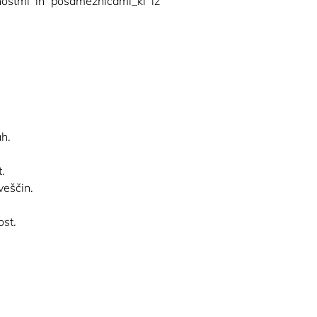
ostmi in posameznicami_ki iz 
ah.
.
veščin.
ost.