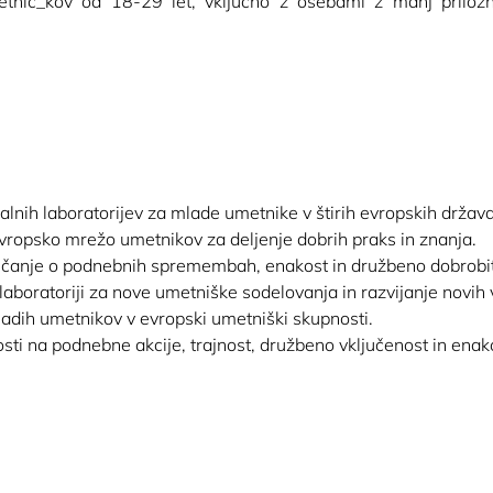
tnic_kov od 18-29 let, vključno z osebami z manj priložn
jalnih laboratorijev za mlade umetnike v štirih evropskih držav
 evropsko mrežo umetnikov za deljenje dobrih praks in znanja.
eščanje o podnebnih spremembah, enakost in družbeno dobrobit
boratoriji za nove umetniške sodelovanja in razvijanje novih 
adih umetnikov v evropski umetniški skupnosti.
sti na podnebne akcije, trajnost, družbeno vključenost in enak