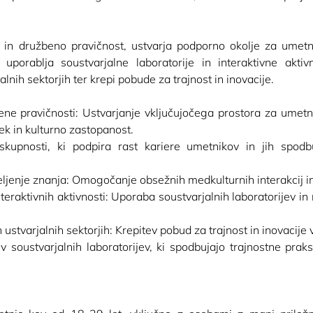
 družbeno pravičnost, ustvarja podporno okolje za umetni
uporablja soustvarjalne laboratorije in interaktivne aktivn
alnih sektorjih ter krepi pobude za trajnost in inovacije.
ne pravičnosti: Ustvarjanje vključujočega prostora za umetnike
ek in kulturno zastopanost.
upnosti, ki podpira rast kariere umetnikov in jih spodbu
deljenje znanja: Omogočanje obsežnih medkulturnih interakcij in
eraktivnih aktivnosti: Uporaba soustvarjalnih laboratorijev in ra
stvarjalnih sektorjih: Krepitev pobud za trajnost in inovacije v 
ev soustvarjalnih laboratorijev, ki spodbujajo trajnostne prak