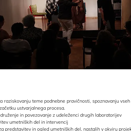
 raziskovanju teme podnebne pravičnosti, spoznavanju vseh la
r začetku ustvarjalnega procesa.
ruženje in povezovanje z udeleženci drugih laboratorijev 
itev umetniških del in intervencij
za predstavitev in ogled umetniških del, nastalih v okviru proje