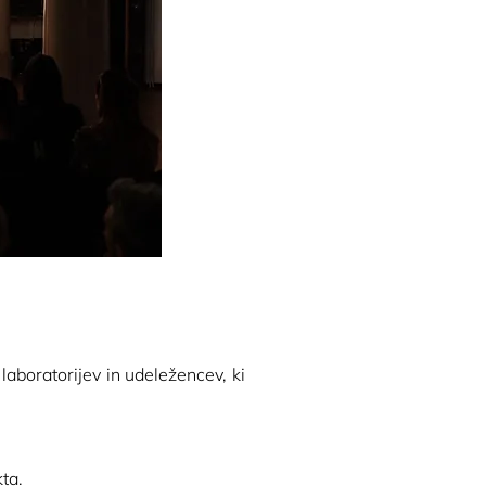
boratorijev in udeležencev, ki 
kta.