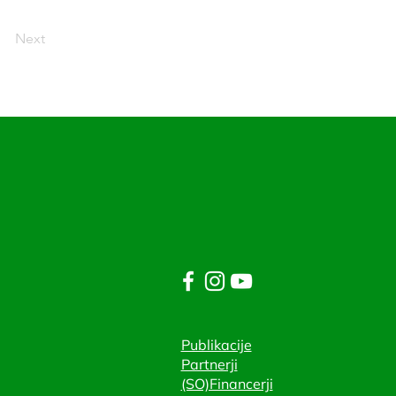
Next
Publikacije
Partnerji
(SO)Financerji