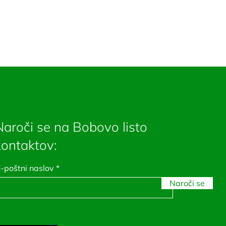
Naroči se na Bobovo listo
kontaktov:
-poštni naslov
Naroči se