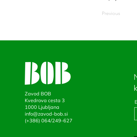
Previous
Zavod BOB
Kvedrova cesta 3
E
1000 Ljubljana
info@zavod-bob.si
(+386) 0
64/249-627