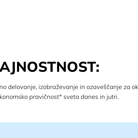
O nas
Projekti
Urnik
RAJNOSTNOST:
ano delovanje, izobraževanje in ozaveščanje za ok
ekonomsko pravičnost* sveta danes in jutri.