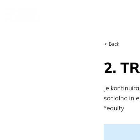
< Back
2. T
Je kontinuir
socialno in 
*equity