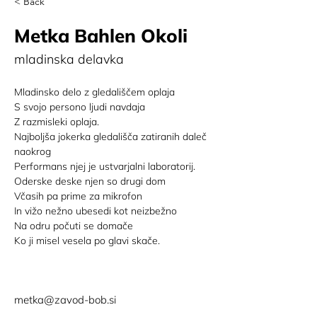
< Back
Metka Bahlen Okoli
mladinska delavka
Mladinsko delo z gledališčem oplaja
S svojo persono ljudi navdaja
Z razmisleki oplaja. 
Najboljša jokerka gledališča zatiranih daleč 
naokrog
Performans njej je ustvarjalni laboratorij. 
Oderske deske njen so drugi dom
Včasih pa prime za mikrofon
In vižo nežno ubesedi kot neizbežno
Na odru počuti se domače
Ko ji misel vesela po glavi skače.
metka@zavod-bob.si